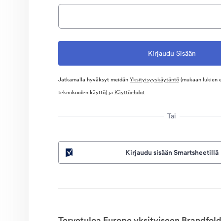
Jatkamalla hyväksyt meidän
Yksityisyyskäytäntö
(mukaan lukien 
tekniikoiden käyttö) ja
Käyttöehdot
Tai
Kirjaudu sisään Smartsheetillä
Tervetuloa Europe yksityiseen Brandfold