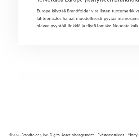
Europe käyttää Brandfolder virallisten tuotemerkkiv
lähteenä.Jos haluat muodollisesti pyytää mainosaine
olevaa pyyntöä-linkkiä ja täytä lomake.Noudata kaikk
·
·
©2026 Brandfolder, Inc. Digital Asset Management
Evästeasetukset
Yksity