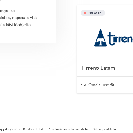
arojensa
PRIVATE
istoa, napsauta yllä
ia käyttöohjeita.
Tirreno Latam
156 Omaisuuserät
·
·
·
isyyskäytäntö
Käyttöehdot
Reaaliaikainen keskustelu
Sähköpostituki