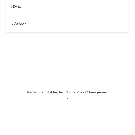
USA
5 Ativos
©2026 Brandfolder, Inc. Digital Asset Management
·
Preferências de Cookies
Política de Privacidade
Termos de Serviço
Conversa em Direto