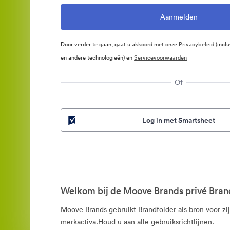
Door verder te gaan, gaat u akkoord met onze
Privacybeleid
(inclu
en andere technologieën) en
Servicevoorwaarden
Of
Log in met Smartsheet
Welkom bij de Moove Brands privé Bran
Moove Brands gebruikt Brandfolder als bron voor zij
merkactiva.Houd u aan alle gebruiksrichtlijnen.